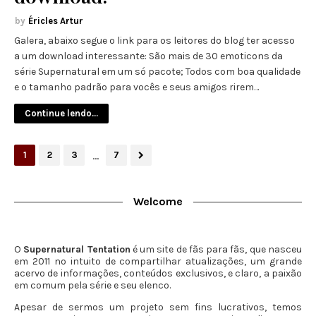
Éricles Artur
Galera, abaixo segue o link para os leitores do blog ter acesso
a um download interessante: São mais de 30 emoticons da
série Supernatural em um só pacote; Todos com boa qualidade
e o tamanho padrão para vocês e seus amigos rirem…
Continue lendo...
...
1
2
3
7
Welcome
O
Supernatural Tentation
é um site de fãs para fãs, que nasceu
em 2011 no intuito de compartilhar atualizações, um grande
acervo de informações, conteúdos exclusivos, e claro, a paixão
em comum pela série e seu elenco.
Apesar de sermos um projeto sem fins lucrativos, temos