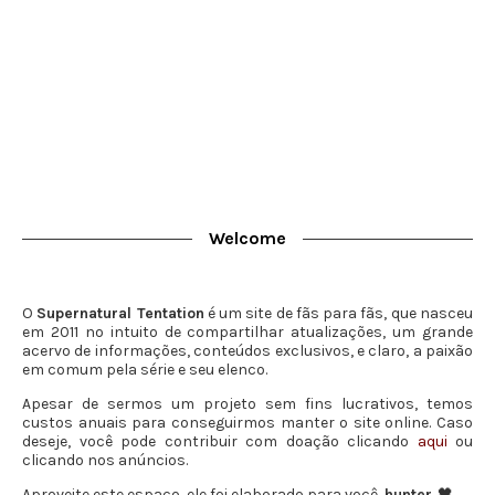
Welcome
O
Supernatural Tentation
é um site de fãs para fãs, que nasceu
em 2011 no intuito de compartilhar atualizações, um grande
acervo de informações, conteúdos exclusivos, e claro, a paixão
em comum pela série e seu elenco.
Apesar de sermos um projeto sem fins lucrativos, temos
custos anuais para conseguirmos manter o site online. Caso
deseje, você pode contribuir com doação clicando
aqui
ou
clicando nos anúncios.
Aproveite este espaço, ele foi elaborado para você,
hunter
. 🖤