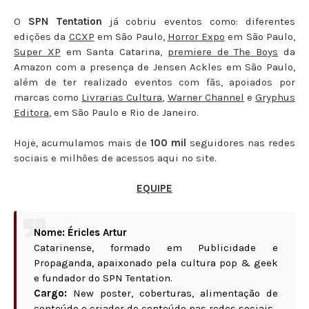
O
SPN Tentation
já cobriu eventos como: diferentes
edições da
CCXP
em São Paulo,
Horror Expo
em São Paulo,
Super XP
em Santa Catarina,
premiere de The Boys
da
Amazon com a presença de Jensen Ackles em São Paulo,
além de ter realizado eventos com fãs, apoiados por
marcas como
Livrarias Cultura
,
Warner Channel
e
Gryphus
Editora
, em São Paulo e Rio de Janeiro.
Hoje, acumulamos mais de
100 mil
seguidores nas redes
sociais e milhões de acessos aqui no site.
EQUIPE
Nome: Éricles Artur
Catarinense, formado em Publicidade e
Propaganda, apaixonado pela cultura pop & geek
e fundador do SPN Tentation.
Cargo:
New poster, coberturas, alimentação de
conteúdo e criador de conteúdo nas redes sociais.