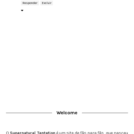
Responder
Excluir
Welcome
O
Supernatural Tentation
é um site de fãs para fãs, que nasceu