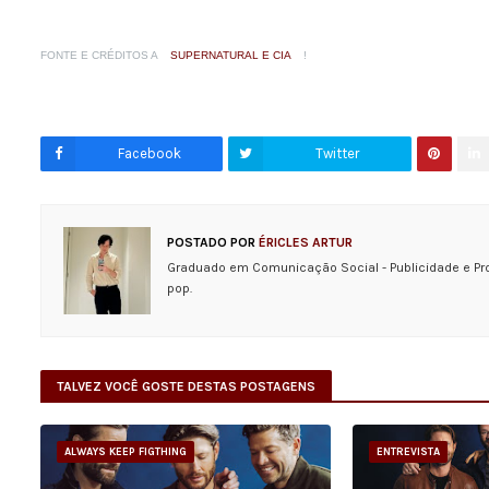
FONTE E CRÉDITOS A
SUPERNATURAL E CIA
!
Facebook
Twitter
POSTADO POR
ÉRICLES ARTUR
Graduado em Comunicação Social - Publicidade e Pr
pop.
TALVEZ VOCÊ GOSTE DESTAS POSTAGENS
ALWAYS KEEP FIGTHING
ENTREVISTA