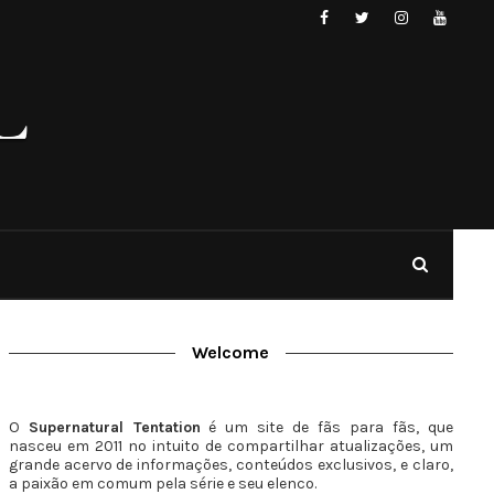
Welcome
O
Supernatural Tentation
é um site de fãs para fãs, que
nasceu em 2011 no intuito de compartilhar atualizações, um
grande acervo de informações, conteúdos exclusivos, e claro,
a paixão em comum pela série e seu elenco.