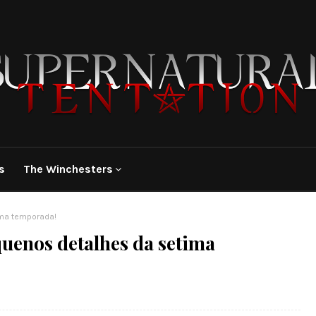
s
The Winchesters
ima temporada!
quenos detalhes da setima