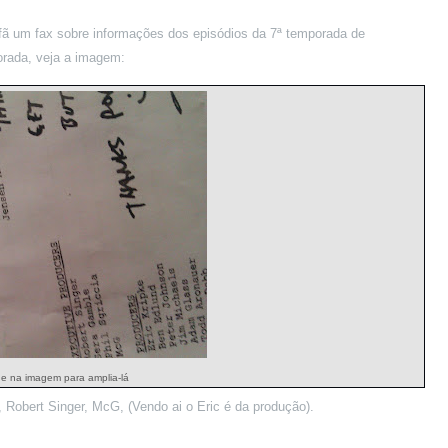
ã um fax sobre informações dos episódios da 7ª temporada de
orada, veja a imagem:
ue na imagem para amplia-lá
Robert Singer, McG, (Vendo ai o Eric é da produção).