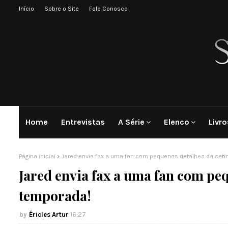
Início
Sobre o Site
Fale Conosco
Home
Entrevistas
A Série
Elenco
Livro
Página inicial
Jared envia fax a uma fan com pequenos detalhes da set
Jared envia fax a uma fan com pe
temporada!
Éricles Artur
16:27