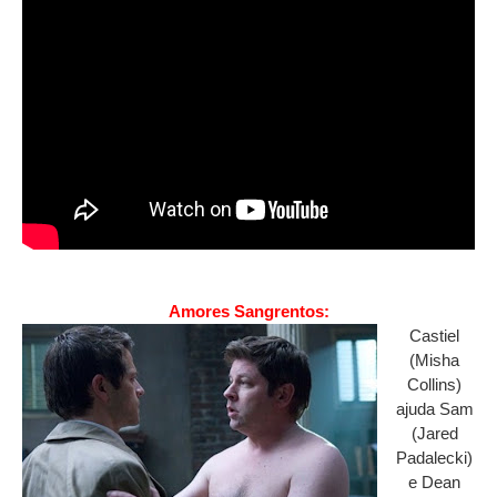
Amores Sangrentos:
Castiel
(Misha
Collins)
ajuda Sam
(Jared
Padalecki)
e Dean