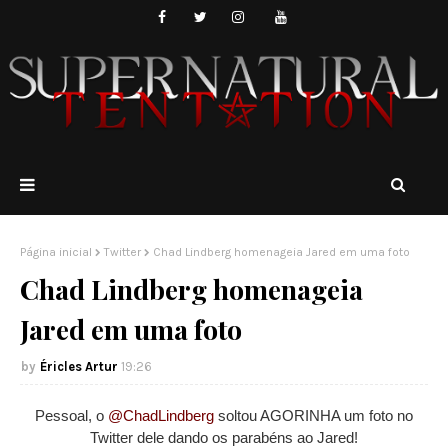
Página inicial
Twitter
Chad Lindberg homenageia Jared em uma foto
Chad Lindberg homenageia
Jared em uma foto
Éricles Artur
19:26
Pessoal, o
@ChadLindberg
soltou AGORINHA um foto no
Twitter dele dando os parabéns ao Jared!