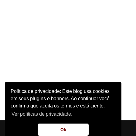
Política de privacidade: Este blog usa cookies
em seus plugins e banners. Ao continuar você
confirma que aceita os termos e está ciente.
Ver políticas de privacidade.
Início
Sobre o Site
Contato
Ok