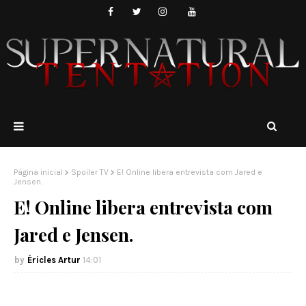
Página inicial
Spoiler TV
E! Online libera entrevista com Jared e
Jensen.
E! Online libera entrevista com
Jared e Jensen.
Éricles Artur
14:01