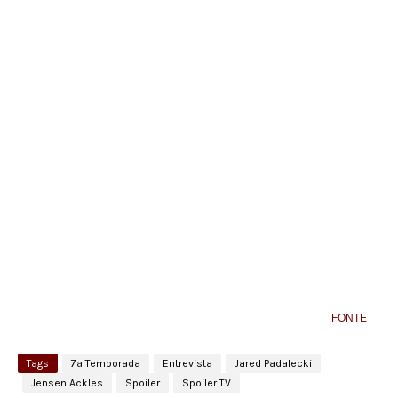
FONTE
Tags
7ª Temporada
Entrevista
Jared Padalecki
Jensen Ackles
Spoiler
Spoiler TV