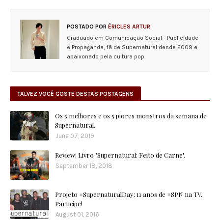
POSTADO POR
ÉRICLES ARTUR
Graduado em Comunicação Social - Publicidade
e Propaganda, fã de Supernatural desde 2009 e
apaixonado pela cultura pop.
TALVEZ VOCÊ GOSTE DESTAS POSTAGENS
Os 5 melhores e os 5 piores monstros da semana de
Supernatural.
June 07, 2019
Review: Livro "Supernatural: Feito de Carne".
September 18, 2018
Projeto #SupernaturalDay: 11 anos de #SPN na TV.
Participe!
August 01, 2016