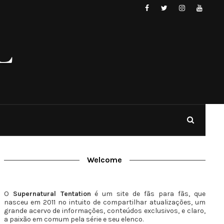
Welcome
O
Supernatural Tentation
é um site de fãs para fãs, que
nasceu em 2011 no intuito de compartilhar atualizações, um
grande acervo de informações, conteúdos exclusivos, e claro,
a paixão em comum pela série e seu elenco.