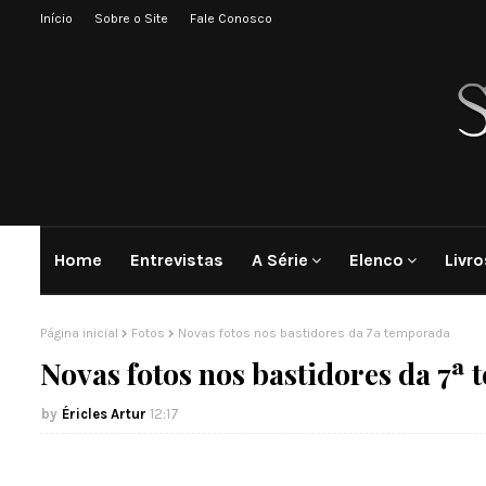
Início
Sobre o Site
Fale Conosco
Home
Entrevistas
A Série
Elenco
Livro
Página inicial
Fotos
Novas fotos nos bastidores da 7ª temporada
Novas fotos nos bastidores da 7ª
Éricles Artur
12:17