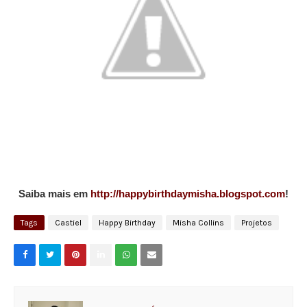
Saiba mais em
http://happybirthdaymisha.blogspot.com
!
Tags
Castiel
Happy Birthday
Misha Collins
Projetos