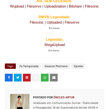
AVI, SEM LEGENDA:
Wupload
|
Fileserve
|
Uploadstation
|
Bitshare
|
Filesonic
RMVB Legendado:
Filesonic
|
Uploaded
|
Fileserve
Em breve.
Legendas:
MegaUpload
Em breve.
Tags
7ª Temporada
Season Premiere
Spoiler
POSTADO POR
ÉRICLES ARTUR
Graduado em Comunicação Social - Publicidade
e Propaganda, fã de Supernatural desde 2009 e