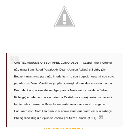
CASTIEL ASSUME O SEU PAPEL COMO DEUS --- Castiel (Misha Collins)
não mata Sam (Jared Padalecki), Dean (Jensen Ackles) e Bobby (Jim
Beaver), mas avisa para não interferirem no seu negócio. Assumir seu novo
papel como Deus, Castiel se propõe a corrigir alguns dos erros do mundo.
Dean decide que eles devem ligar para a Morte (ator convidado Julian
Richings) e ordenar que ele detenha Castiel, mas o anjo está um passo à
frente deles, deixando Dean há enfrentar uma morte muito zangado.
Enquanto isso, Sam luta para lidar com o muro quebrado em sua cabeça.
Phil Sgriccia dirigiu o episódio escrito por Sera Gamble (#701)