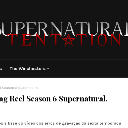
s
The Winchesters
el Season 6 Supernatural.
Gag Reel Season 6 Supernatural.
dos a base do vídeo dos erros de gravação da sexta temporada