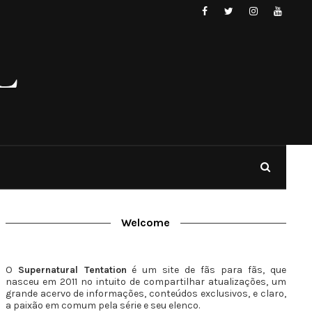
Welcome
O
Supernatural Tentation
é um site de fãs para fãs, que
nasceu em 2011 no intuito de compartilhar atualizações, um
grande acervo de informações, conteúdos exclusivos, e claro,
a paixão em comum pela série e seu elenco.