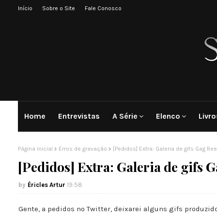
Início
Sobre o Site
Fale Conosco
Home
Entrevistas
A Série
Elenco
Livro
Página inicial
Erros de gravação
[Pedidos] Extra: Galeria de gifs Gag Re
[Pedidos] Extra: Galeria de gifs 
Éricles Artur
19:58
Gente, a pedidos no Twitter, deixarei alguns gifs produzi