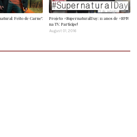
atural: Feito de Carne".
Projeto #SupernaturalDay: 11 anos de #SPN
na TV. Participe!
August 01, 2016