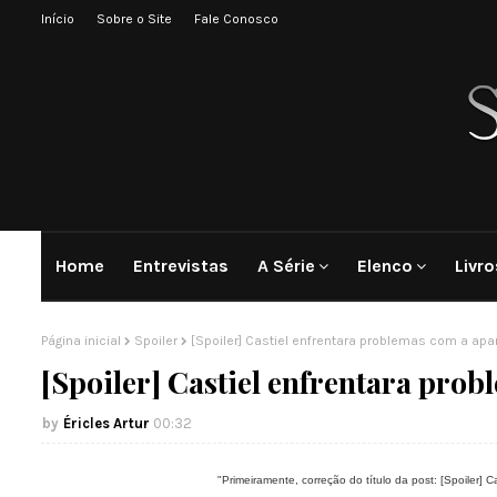
Início
Sobre o Site
Fale Conosco
Home
Entrevistas
A Série
Elenco
Livro
Página inicial
Spoiler
[Spoiler] Castiel enfrentara problemas com a apa
[Spoiler] Castiel enfrentara prob
Éricles Artur
00:32
"Primeiramente, correção do título da post: [Spoiler] 