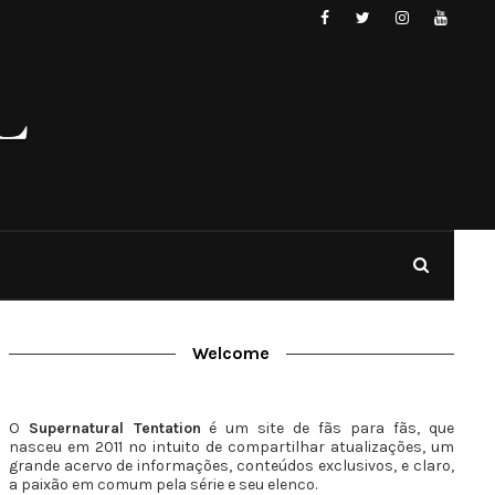
Welcome
O
Supernatural Tentation
é um site de fãs para fãs, que
nasceu em 2011 no intuito de compartilhar atualizações, um
grande acervo de informações, conteúdos exclusivos, e claro,
a paixão em comum pela série e seu elenco.