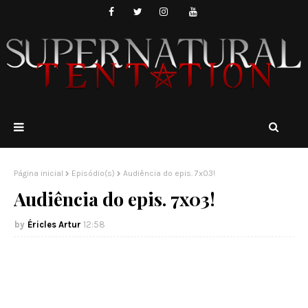
Página inicial
Episódio(s)
Audiência do epis. 7x03!
Audiência do epis. 7x03!
Éricles Artur
12:58