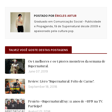
POSTADO POR
ÉRICLES ARTUR
Graduado em Comunicação Social - Publicidade
e Propaganda, fã de Supernatural desde 2009 e
apaixonado pela cultura pop.
TALVEZ VOCÊ GOSTE DESTAS POSTAGENS
Os 5 melhores e os 5 piores monstros da semana de
Supernatural.
June 07, 2019
Review: Livro "Supernatural: Feito de Carne".
September 18, 2018
Projeto #SupernaturalDay: 11 anos de #SPN na TV.
Participe!
August 01, 2016