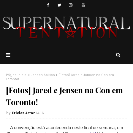
Página inicial
Jensen Ackles
[Fotos] Jared e Jensen na Con em
Toronto!
[Fotos] Jared e Jensen na Con em
Toronto!
Éricles Artur
14:16
A convenção está acontecendo neste final de semana, em