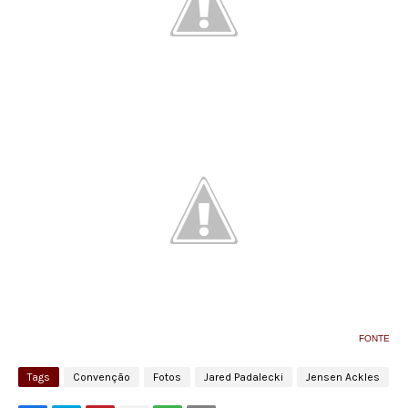
FONTE
Tags
Convenção
Fotos
Jared Padalecki
Jensen Ackles