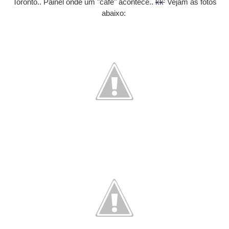
Toronto.. Painel onde um "café" acontece..
kk'
Vejam as fotos
abaixo: