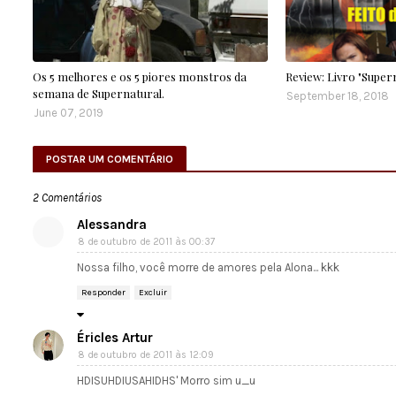
Os 5 melhores e os 5 piores monstros da
Review: Livro "Supern
semana de Supernatural.
September 18, 2018
June 07, 2019
POSTAR UM COMENTÁRIO
2 Comentários
Alessandra
8 de outubro de 2011 às 00:37
Nossa filho, você morre de amores pela Alona... kkk
Responder
Excluir
Éricles Artur
8 de outubro de 2011 às 12:09
HDISUHDIUSAHIDHS' Morro sim u_u