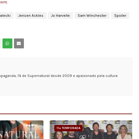
ONTE
alecki
Jensen Ackles
Jo Harvelle
Sam Winchester
Spoiler
opaganda, fã de Supernatural desde 2009 e apaixonado pela cultura
11ª TEMPORADA