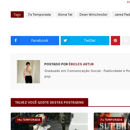
F
Tags
7ª Temporada
Alona Tal
Dean Winchester
Jared Pad
Facebook
Twitter
POSTADO POR
ÉRICLES ARTUR
Graduado em Comunicação Social - Publicidade e Pr
pop.
TALVEZ VOCÊ GOSTE DESTAS POSTAGENS
14ª TEMPORADA
7ª TEMPORADA