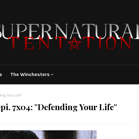
s
The Winchesters
ng Your Life"
pi. 7x04: "Defending Your Life"