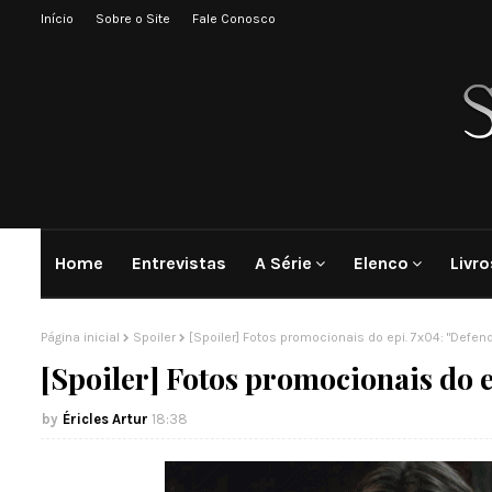
Início
Sobre o Site
Fale Conosco
Home
Entrevistas
A Série
Elenco
Livro
Página inicial
Spoiler
[Spoiler] Fotos promocionais do epi. 7x04: "Defendi
[Spoiler] Fotos promocionais do e
Éricles Artur
18:38