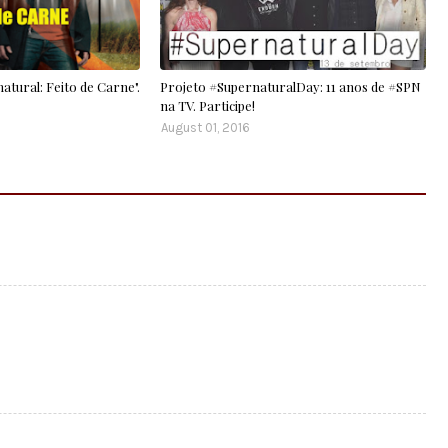
atural: Feito de Carne".
Projeto #SupernaturalDay: 11 anos de #SPN
na TV. Participe!
August 01, 2016