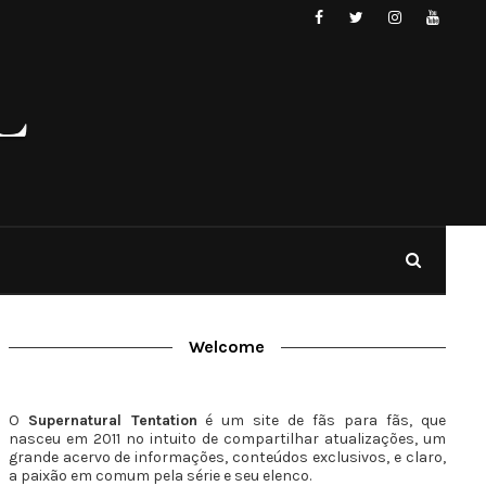
Welcome
O
Supernatural Tentation
é um site de fãs para fãs, que
nasceu em 2011 no intuito de compartilhar atualizações, um
grande acervo de informações, conteúdos exclusivos, e claro,
a paixão em comum pela série e seu elenco.