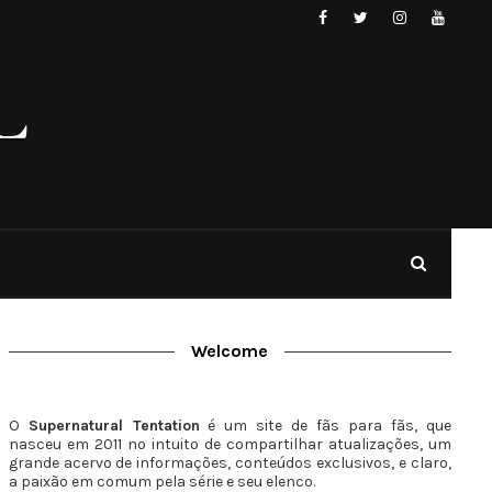
Welcome
O
Supernatural Tentation
é um site de fãs para fãs, que
nasceu em 2011 no intuito de compartilhar atualizações, um
grande acervo de informações, conteúdos exclusivos, e claro,
a paixão em comum pela série e seu elenco.