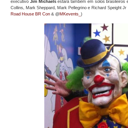
executivo
Jim Michaels
estará também em solos brasileiros e
Collins, Mark Sheppard, Mark Pellegrino e Richard Speight Jr
Road House BR Con
& @
MKevents_
)