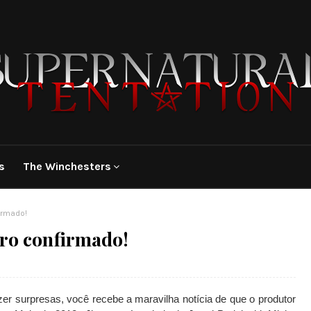
s
The Winchesters
irmado!
ro confirmado!
r surpresas, você recebe a maravilha notícia de que o produtor