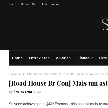
Início
Sobre o Site
Fale Conosco
Home
Entrevistas
A Série
Elenco
Livro
Página inicial
Roadhouse Con
[Road House Br Con] Mais um astro conf
[Road House Br Con] Mais um ast
Éricles Artur
18:43
Se você achava que a @MKEventos_ não poderia mais te traze