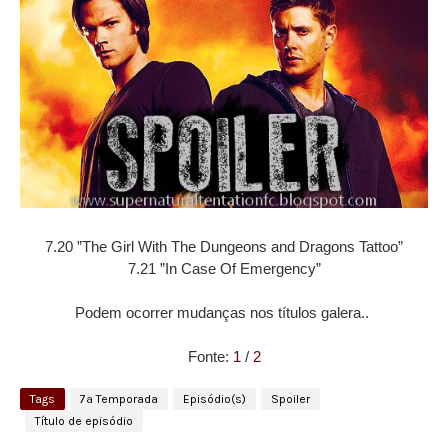
7.20 ”The Girl With The Dungeons and Dragons Tattoo”
7.21 ”In Case Of Emergency”
Podem ocorrer mudanças nos títulos galera..
Fonte:
1
/
2
Tags
7ª Temporada
Episódio(s)
Spoiler
Título de episódio