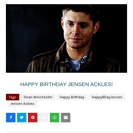
HAPPY BIRTHDAY JENSEN ACKLES!
Tags
Dean Winchester
Happy Birthday
HappyBDayJensen
Jensen Ackles