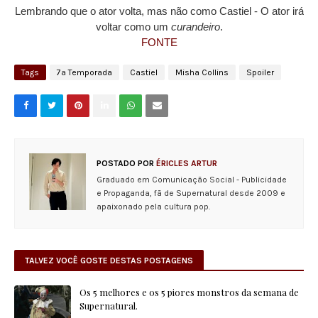
Lembrando que o ator volta, mas não como Castiel - O ator irá
voltar como um
curandeiro
.
FONTE
Tags
7ª Temporada
Castiel
Misha Collins
Spoiler
POSTADO POR
ÉRICLES ARTUR
Graduado em Comunicação Social - Publicidade
e Propaganda, fã de Supernatural desde 2009 e
apaixonado pela cultura pop.
TALVEZ VOCÊ GOSTE DESTAS POSTAGENS
Os 5 melhores e os 5 piores monstros da semana de
Supernatural.