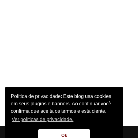
Política de privacidade: Este blog usa cookies
em seus plugins e banners. Ao continuar você
confirma que aceita os termos e está ciente.
Ver políticas de privacidade.
Ok
Início
Sobre o Site
Contato