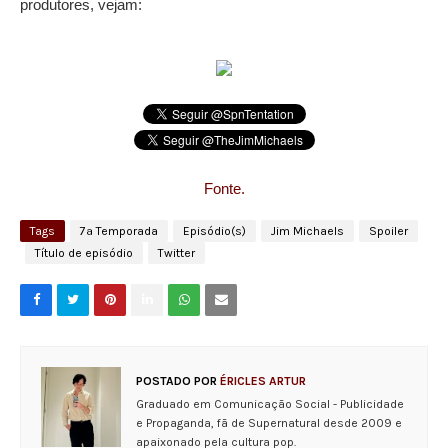
produtores, vejam:
Fonte.
Tags
7ª Temporada
Episódio(s)
Jim Michaels
Spoiler
Título de episódio
Twitter
POSTADO POR
ÉRICLES ARTUR
Graduado em Comunicação Social - Publicidade
e Propaganda, fã de Supernatural desde 2009 e
apaixonado pela cultura pop.