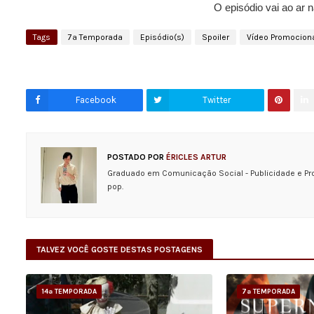
O episódio vai ao ar 
Tags
7ª Temporada
Episódio(s)
Spoiler
Vídeo Promocion
Facebook
Twitter
POSTADO POR
ÉRICLES ARTUR
Graduado em Comunicação Social - Publicidade e Pr
pop.
TALVEZ VOCÊ GOSTE DESTAS POSTAGENS
14ª TEMPORADA
7ª TEMPORADA