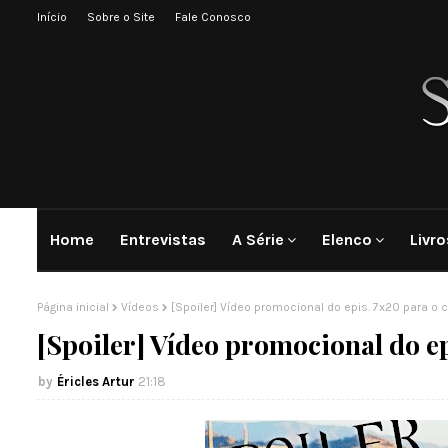
Início
Sobre o Site
Fale Conosco
Home
Entrevistas
A Série
Elenco
Livro
Página inicial
Vídeos
[Spoiler] Vídeo promocional do epis. 7x20 para o 
[Spoiler] Vídeo promocional do e
Éricles Artur
21:18