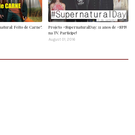
atural: Feito de Carne".
Projeto #SupernaturalDay: 11 anos de #SPN
na TV. Participe!
August 01, 2016