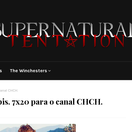
s
The Winchesters
canal CHCH.
pis. 7x20 para o canal CHCH.