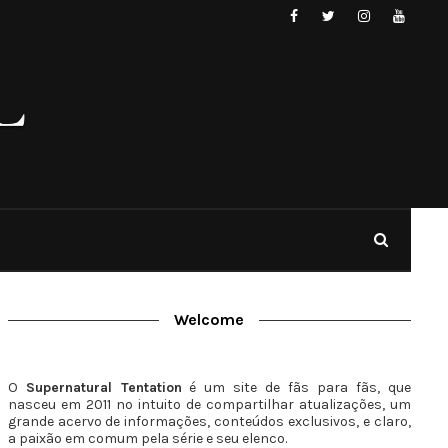
Welcome
O
Supernatural Tentation
é um site de fãs para fãs, que
nasceu em 2011 no intuito de compartilhar atualizações, um
grande acervo de informações, conteúdos exclusivos, e claro,
a paixão em comum pela série e seu elenco.