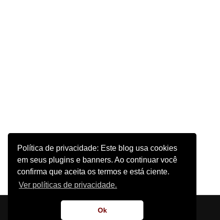
Política de privacidade: Este blog usa cookies
em seus plugins e banners. Ao continuar você
confirma que aceita os termos e está ciente.
Ver políticas de privacidade.
Início
Sobre o Site
Contato
Ok