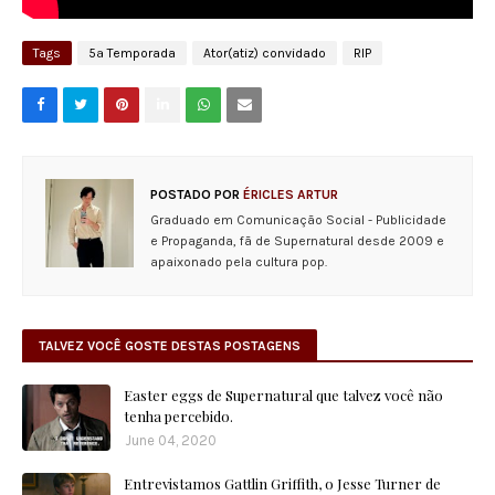
Tags
5ª Temporada
Ator(atiz) convidado
RIP
POSTADO POR
ÉRICLES ARTUR
Graduado em Comunicação Social - Publicidade
e Propaganda, fã de Supernatural desde 2009 e
apaixonado pela cultura pop.
TALVEZ VOCÊ GOSTE DESTAS POSTAGENS
Easter eggs de Supernatural que talvez você não
tenha percebido.
June 04, 2020
Entrevistamos Gattlin Griffith, o Jesse Turner de