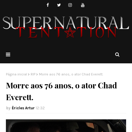
Página inicial
RIP
Morre aos 76 anos, o ator Chad Everett.
Morre aos 76 anos, o ator Chad
Everett.
Éricles Artur
12:32