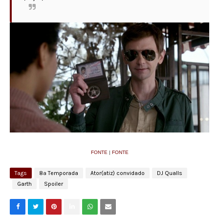
FONTE
|
FONTE
Tags
8ª Temporada
Ator(atiz) convidado
DJ Qualls
Garth
Spoiler