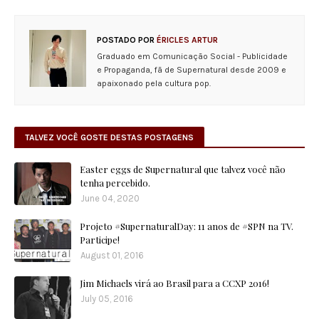
POSTADO POR
ÉRICLES ARTUR
Graduado em Comunicação Social - Publicidade
e Propaganda, fã de Supernatural desde 2009 e
apaixonado pela cultura pop.
TALVEZ VOCÊ GOSTE DESTAS POSTAGENS
Easter eggs de Supernatural que talvez você não
tenha percebido.
June 04, 2020
Projeto #SupernaturalDay: 11 anos de #SPN na TV.
Participe!
August 01, 2016
Jim Michaels virá ao Brasil para a CCXP 2016!
July 05, 2016