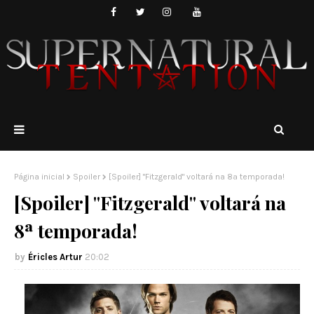
Página inicial
Spoiler
[Spoiler] "Fitzgerald" voltará na 8ª temporada!
[Spoiler] "Fitzgerald" voltará na
8ª temporada!
Éricles Artur
20:02