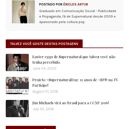
POSTADO POR
ÉRICLES ARTUR
Graduado em Comunicação Social - Publicidade
e Propaganda, fã de Supernatural desde 2009 e
apaixonado pela cultura pop.
TALVEZ VOCÊ GOSTE DESTAS POSTAGENS
Easter eggs de Supernatural que talvez você não
tenha percebido.
June 04, 2020
Projeto #SupernaturalDay: 11 anos de #SPN na TV.
Participe!
August 01, 2016
Jim Michaels virá ao Brasil para a CCXP 2016!
July 05, 2016