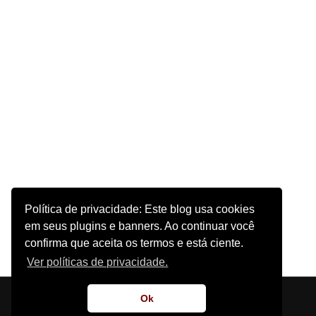
Política de privacidade: Este blog usa cookies
em seus plugins e banners. Ao continuar você
confirma que aceita os termos e está ciente.
Ver políticas de privacidade.
Início
Sobre o Site
Contato
Ok