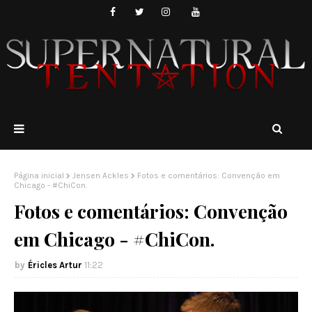
Página inicial
Jensen Ackles
Fotos e comentários: Convenção em
Chicago - #ChiCon.
Fotos e comentários: Convenção
em Chicago - #ChiCon.
Éricles Artur
11:22