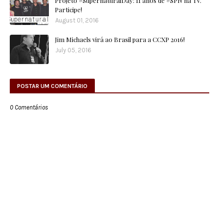
Projeto #SupernaturalDay: 11 anos de #SPN na TV.
Participe!
August 01, 2016
Jim Michaels virá ao Brasil para a CCXP 2016!
July 05, 2016
POSTAR UM COMENTÁRIO
0 Comentários