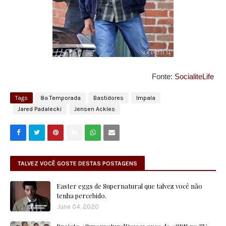
Fonte:
SocialiteLife
Tags
8ª Temporada
Bastidores
Impala
Jared Padalecki
Jensen Ackles
TALVEZ VOCÊ GOSTE DESTAS POSTAGENS
Easter eggs de Supernatural que talvez você não
tenha percebido.
June 04, 2020