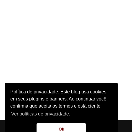
Política de privacidade: Este blog usa cookies
em seus plugins e banners. Ao continuar você
confirma que aceita os termos e está ciente.
Ver políticas de privacidade.
Início
Sobre o Site
Contato
Ok