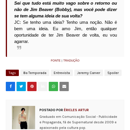
Sei que tudo está muito vago sobre o retorno ou
não de Jim Beaver (Bobby), mas você pode dizer
se tem alguma ideia de sua volta?
JC: Se tenho uma ideia? Tenho uma noção. Não é
bem uma ideia. Eu amo Jim, então qualquer
oportunidade de ter Jim Beaver de volta, eu vou
agarrar.
FONTE
|
TRADUÇÃO
Tags
8ª Temporada
Entrevista
Jeremy Carver
Spoiler
POSTADO POR
ÉRICLES ARTUR
Graduado em Comunicação Social - Publicidade
e Propaganda, fã de Supernatural desde 2009 e
apaixonado pela cultura pop.