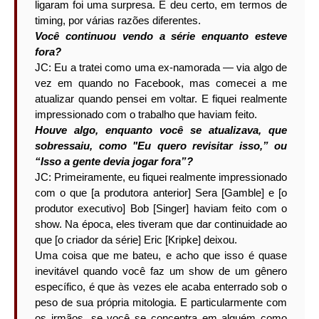
ligaram foi uma surpresa. E deu certo, em termos de
timing, por várias razões diferentes.
Você continuou vendo a série enquanto esteve
fora?
JC: Eu a tratei como uma ex-namorada — via algo de
vez em quando no Facebook, mas comecei a me
atualizar quando pensei em voltar. E fiquei realmente
impressionado com o trabalho que haviam feito.
Houve algo, enquanto você se atualizava, que
sobressaiu, como "Eu quero revisitar isso,” ou
“Isso a gente devia jogar fora”?
JC: Primeiramente, eu fiquei realmente impressionado
com o que [a produtora anterior] Sera [Gamble] e [o
produtor executivo] Bob [Singer] haviam feito com o
show. Na época, eles tiveram que dar continuidade ao
que [o criador da série] Eric [Kripke] deixou.
Uma coisa que me bateu, e acho que isso é quase
inevitável quando você faz um show de um gênero
específico, é que às vezes ele acaba enterrado sob o
peso de sua própria mitologia. E particularmente com
os irmãos, se você se concentra em alguém como