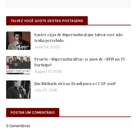
TALVEZ VOCÊ GOSTE DESTAS POSTAGENS
Easter eggs de Supernatural que talvez você não
tenha percebido.
June 04, 2020
Projeto #SupernaturalDay: 11 anos de #SPN na TV.
Participe!
August 01, 2016
Jim Michaels virá ao Brasil para a CCXP 2016!
July 05, 2016
POSTAR UM COMENTÁRIO
0 Comentários