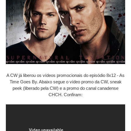
A CW já liberou os vídeos promocionais do episódio 8x12 - As
Time Goes By. Abaixo segue o vídeo promo da CW, sneak
peek (liberado pela CW) e a promo do canal canadense
CHCH. Confiram: