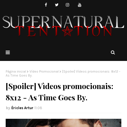
Página inicial
Vídeo Promocional
[Spoiler] Vìdeos promocionais: 8x12 -
As Time Goes By.
[Spoiler] Vìdeos promocionais:
8x12 - As Time Goes By.
Éricles Artur
11:08