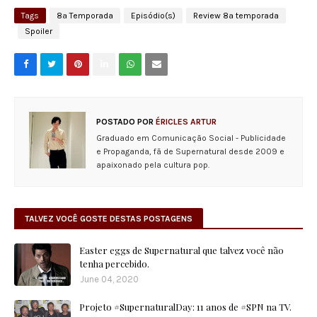
Tags
8ª Temporada
Episódio(s)
Review 8ª temporada
Spoiler
POSTADO POR
ÉRICLES ARTUR
Graduado em Comunicação Social - Publicidade
e Propaganda, fã de Supernatural desde 2009 e
apaixonado pela cultura pop.
TALVEZ VOCÊ GOSTE DESTAS POSTAGENS
Easter eggs de Supernatural que talvez você não
tenha percebido.
June 04, 2020
Projeto #SupernaturalDay: 11 anos de #SPN na TV.