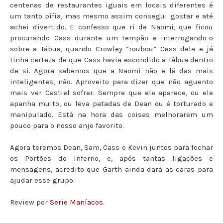
centenas de restaurantes iguais em locais diferentes é
um tanto pífia, mas mesmo assim consegui gostar e até
achei divertido. E confesso que ri de Naomi, que ficou
procurando Cass durante um tempão e interrogando-o
sobre a Tábua, quando Crowley “roubou” Cass dela e já
tinha certeza de que Cass havia escondido a Tábua dentro
de si. Agora sabemos que a Naomi não e lá das mais
inteligentes, não. Aproveito para dizer que não aguento
mais ver Castiel sofrer. Sempre que ele aparece, ou ele
apanha muito, ou leva patadas de Dean ou é torturado e
manipulado. Está na hora das coisas melhorarem um
pouco para o nosso anjo favorito.
Agora teremos Dean, Sam, Cass e Kevin juntos para fechar
os Portões do Inferno, e, após tantas ligações e
mensagens, acredito que Garth ainda dará as caras para
ajudar esse grupo.
Review por
Serie Maníacos
.