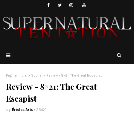
Página inicial
Spoiler
Review - 8×21: The Great Escapist
Review - 8×21: The Great
Escapist
Éricles Artur
23:00