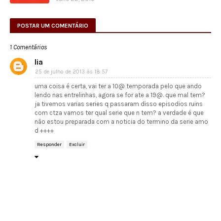
POSTAR UM COMENTÁRIO
1 Comentários
lia
25 de julho de 2013 às 18:57
uma coisa é certa, vai ter a 10@ temporada pelo que ando
lendo nas entrelinhas, agora se for ate a 19@. que mal tem?
ja tivemos varias series q passaram disso episodios ruins
com ctza vamos ter qual serie que n tem? a verdade é que
não estou preparada com a noticia do termino da serie amo
d ++++
Responder
Excluir