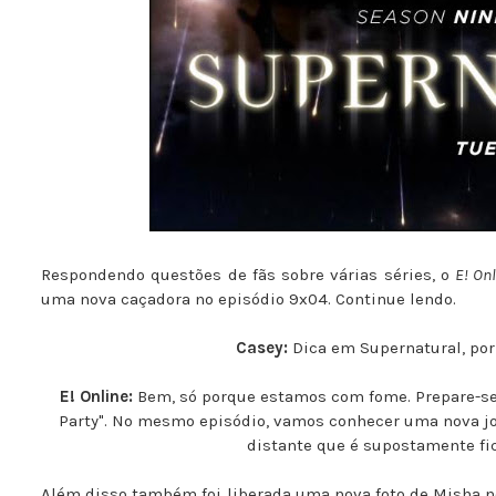
Respondendo questões de fãs sobre várias séries, o
E! On
uma nova caçadora no episódio 9x04. Continue lendo.
Casey:
Dica em Supernatural, por 
E! Online:
Bem, só porque estamos com fome. Prepare-se 
Party". No mesmo episódio, vamos conhecer uma nova j
distante que é supostamente fic
Além disso também foi liberada uma nova foto de Misha no