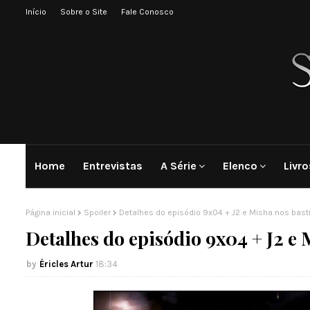
Início
Sobre o Site
Fale Conosco
Home
Entrevistas
A Série
Elenco
Livro
Página inicial
Spoiler
Detalhes do episódio 9x04 + J2 e Misha nos basti
Detalhes do episódio 9x04 + J2 e M
Éricles Artur
18:34