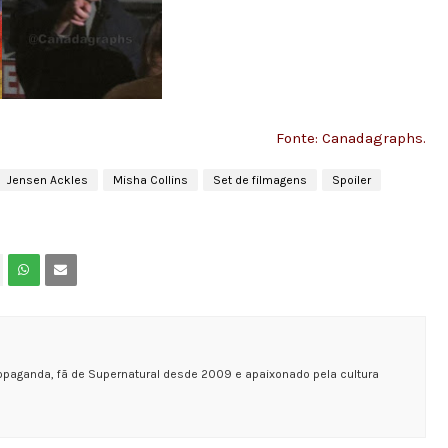
Fonte: Canadagraphs.
Jensen Ackles
Misha Collins
Set de filmagens
Spoiler
opaganda, fã de Supernatural desde 2009 e apaixonado pela cultura