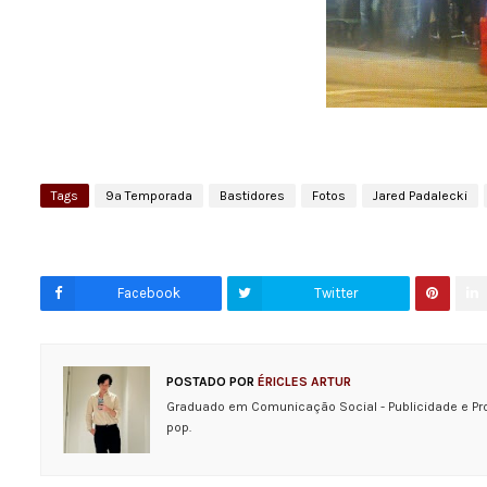
Tags
9ª Temporada
Bastidores
Fotos
Jared Padalecki
Facebook
Twitter
POSTADO POR
ÉRICLES ARTUR
Graduado em Comunicação Social - Publicidade e Pr
pop.