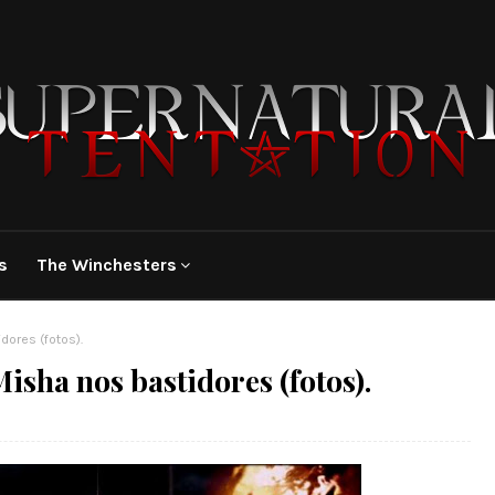
s
The Winchesters
dores (fotos).
isha nos bastidores (fotos).