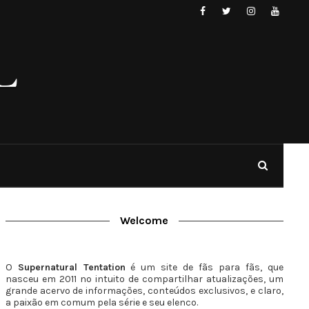
Welcome
O
Supernatural Tentation
é um site de fãs para fãs, que
nasceu em 2011 no intuito de compartilhar atualizações, um
grande acervo de informações, conteúdos exclusivos, e claro,
a paixão em comum pela série e seu elenco.