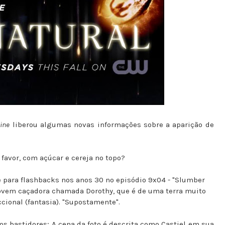
line
liberou algumas novas informações sobre a aparição de
favor, com açúcar e cereja no topo?
para flashbacks nos anos 30 no episódio 9x04 - "Slumber
ovem caçadora chamada Dorothy, que é de uma terra muito
cional (fantasia). "Supostamente".
s bastidores; A cena da foto é descrita como Castiel em sua