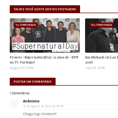
TALVEZ VOCÊ GOSTE DESTAS POSTAGENS
11ª TEMPORADA
10ª TEMPORADA
Projeto #SupernaturalDay: 11 anos de #SPN
Jim Michaels virá ao
na TV. Participe!
2016!
August 01, 2016
July 05, 2016
POSTAR UM COMENTÁRIO
1 Comentários
Anônimo
12 de agosto de 2013 às 16:58
Chega logo Outubro!!!