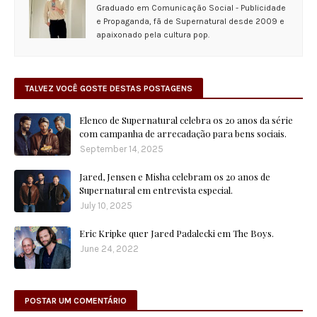
Graduado em Comunicação Social - Publicidade
e Propaganda, fã de Supernatural desde 2009 e
apaixonado pela cultura pop.
TALVEZ VOCÊ GOSTE DESTAS POSTAGENS
Elenco de Supernatural celebra os 20 anos da série
com campanha de arrecadação para bens sociais.
September 14, 2025
Jared, Jensen e Misha celebram os 20 anos de
Supernatural em entrevista especial.
July 10, 2025
Eric Kripke quer Jared Padalecki em The Boys.
June 24, 2022
POSTAR UM COMENTÁRIO