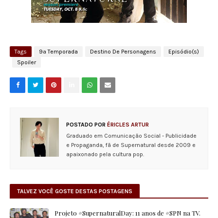
Tags
9ª Temporada
Destino De Personagens
Episódio(s)
Spoiler
POSTADO POR
ÉRICLES ARTUR
Graduado em Comunicação Social - Publicidade
e Propaganda, fã de Supernatural desde 2009 e
apaixonado pela cultura pop.
TALVEZ VOCÊ GOSTE DESTAS POSTAGENS
Projeto #SupernaturalDay: 11 anos de #SPN na TV.