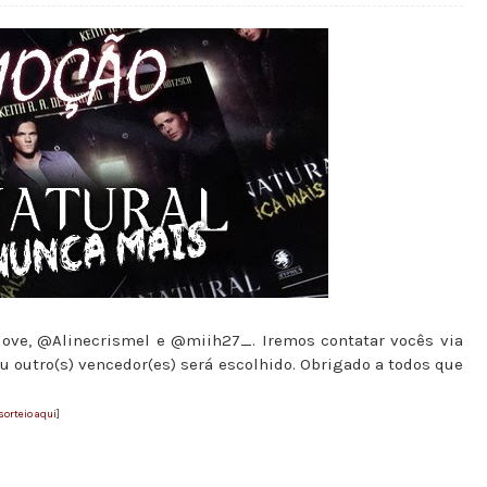
sAlove, @Alinecrismel e @miih27_. Iremos contatar vocês via
u outro(s) vencedor(es) será escolhido. Obrigado a todos que
sorteio aqui
]