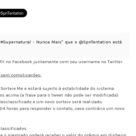
"#Supernatural - Nunca Mais" que o @SpnTentation está
rfil no Facebook juntamente com seu username no Twitter.
o sem complicações:
a Sorteie.Me e estará sujeito à estabilidade do sistema.
os acima (a frase para o tweet não pode ser modificada).
desclassificado e um novo sorteio será realizado.
 24 horas para responder o contato, caso contrário um novo
lassificados.
se o premiado poderá receber o valor do prêmio em dinheiro