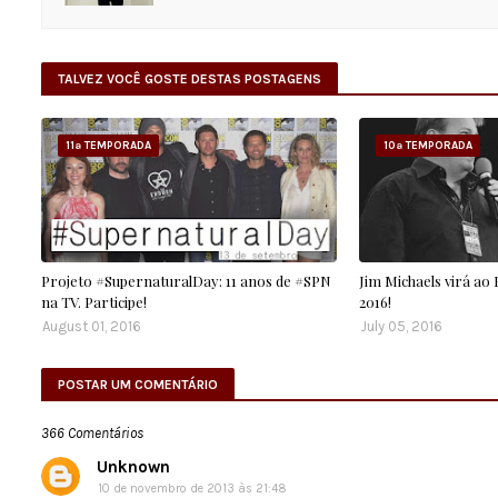
TALVEZ VOCÊ GOSTE DESTAS POSTAGENS
11ª TEMPORADA
10ª TEMPORADA
Projeto #SupernaturalDay: 11 anos de #SPN
Jim Michaels virá ao
na TV. Participe!
2016!
August 01, 2016
July 05, 2016
POSTAR UM COMENTÁRIO
366 Comentários
Unknown
10 de novembro de 2013 às 21:48