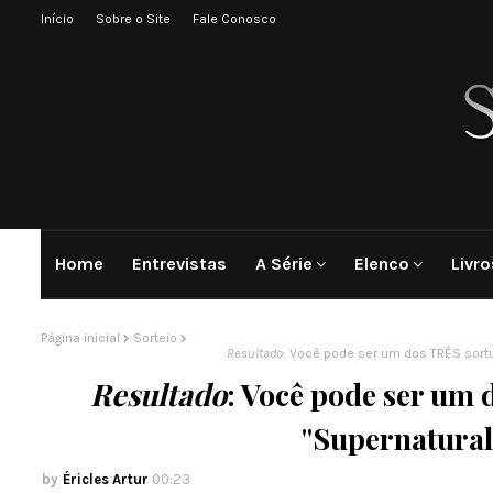
Início
Sobre o Site
Fale Conosco
Home
Entrevistas
A Série
Elenco
Livro
Página inicial
Sorteio
Resultado
: Você pode ser um dos TRÊS sort
Resultado
: Você pode ser um
"Supernatural
Éricles Artur
00:23