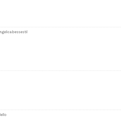
elica.bessestil
ello