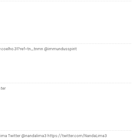
hy.coelho.31?ref=tn_tnmn @immundusspirit
ter
lima Twitter @nandalima3 https://twitter.com/NandaLima3