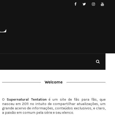
Welcome
O
Supernatural Tentation
é um site de fãs para fãs, que
nasceu em 2011 no intuito de compartilhar atualizações, um
grande acervo de informações, conteúdos exclusivos, e claro,
a paixão em comum pela série e seu elenco.