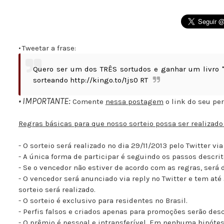
•
Tweetar a frase:
Quero ser um dos TRÊS sortudos e ganhar um livro 
sorteando http://kingo.to/1js0 RT
• IMPORTANTE:
Comente
nessa postagem
o link do seu pe
Regras básicas para que nosso sorteio possa ser realizad
- O sorteio será realizado no dia 29/11/2013 pelo Twitter vi
- A única forma de participar é seguindo os passos descrit
- Se o vencedor não estiver de acordo com as regras, será 
- O vencedor será anunciado via reply no Twitter e tem até
sorteio será realizado.
- O sorteio é exclusivo para residentes no Brasil.
- Perfis falsos e criados apenas para promoções serão desc
- O prêmio é pessoal e intransferível. Em nenhuma hipóte