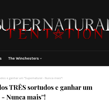
s
The Winchesters
udos e ganhar um "Supernatural - Nunca mais"!
 dos TRÊS sortudos e ganhar um
 - Nunca mais"!