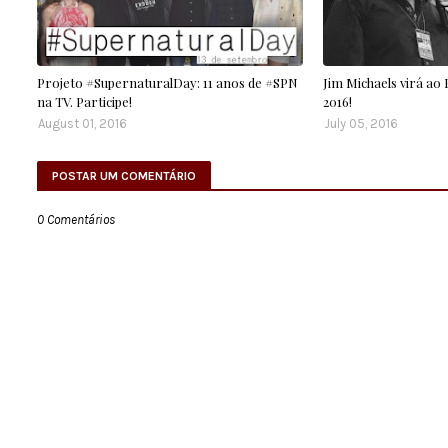
Projeto #SupernaturalDay: 11 anos de #SPN
Jim Michaels virá ao
na TV. Participe!
2016!
August 01, 2016
July 05, 2016
POSTAR UM COMENTÁRIO
0 Comentários