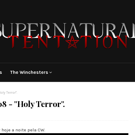
s
The Winchesters
ly Terror".
 - "Holy Terror".
r hoje a noite pela CW.