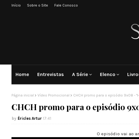
Início
Sobre o Site
Fale Conosco
Home
Entrevistas
A Série
Elenco
Livro
Página inicial
Vídeo Promocional
CHCH promo para o episódio 9x08 - "Ho
CHCH promo para o episódio 9x08
Éricles Artur
17:41
O episódio vai ao a