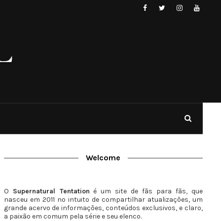
Welcome
O
Supernatural Tentation
é um site de fãs para fãs, que
nasceu em 2011 no intuito de compartilhar atualizações, um
grande acervo de informações, conteúdos exclusivos, e claro,
a paixão em comum pela série e seu elenco.