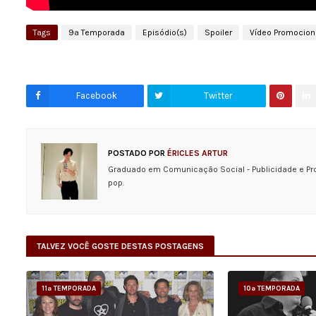
Tags
9ª Temporada
Episódio(s)
Spoiler
Vídeo Promocion
Facebook
Twitter
POSTADO POR
ÉRICLES ARTUR
Graduado em Comunicação Social - Publicidade e Pr
pop.
TALVEZ VOCÊ GOSTE DESTAS POSTAGENS
11ª TEMPORADA
10ª TEMPORADA