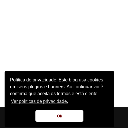
Política de privacidade: Este blog usa cookies
em seus plugins e banners. Ao continuar você
confirma que aceita os termos e está ciente.
Ver políticas de privacidade.
Início
Sobre o Site
Contato
Ok
Supernatural Tentation | 2011 - 2022 - Design por
Blog