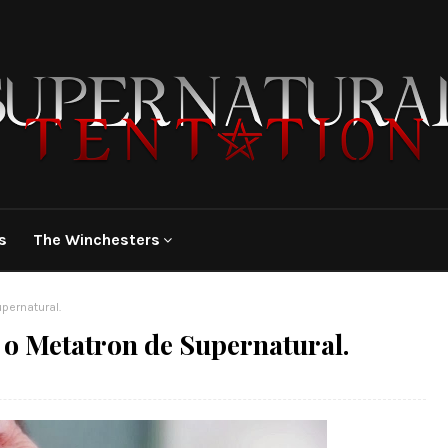
s
The Winchesters
pernatural.
 o Metatron de Supernatural.