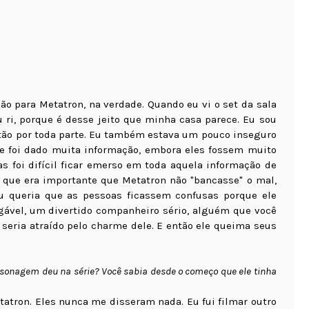
ão para Metatron, na verdade. Quando eu vi o set da sala
u ri, porque é desse jeito que minha casa parece. Eu sou
stão por toda parte. Eu também estava um pouco inseguro
e foi dado muita informação, embora eles fossem muito
s foi difícil ficar emerso em toda aquela informação de
 que era importante que Metatron não "bancasse" o mal,
eu queria que as pessoas ficassem confusas porque ele
gável, um divertido companheiro sério, alguém que você
seria atraído pelo charme dele. E então ele queima seus
rsonagem deu na série? Você sabia desde o começo que ele tinha
etatron. Eles nunca me disseram nada. Eu fui filmar outro