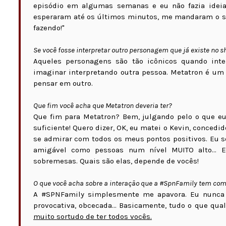
episódio em algumas semanas e eu não fazia ideia d
esperaram até os últimos minutos, me mandaram o scri
fazendo!"
Se você fosse interpretar outro personagem que já existe no s
Aqueles personagens são tão icônicos quando inte
imaginar interpretando outra pessoa. Metatron é um 
pensar em outro.
Que fim você acha que Metatron deveria ter?
Que fim para Metatron? Bem, julgando pelo o que eu l
suficiente! Quero dizer, OK, eu matei o Kevin, concedi
se admirar com todos os meus pontos positivos. Eu s
amigável como pessoas num nível MUITO alto... E
sobremesas. Quais são elas, depende de vocês!
O que você acha sobre a interação que a #SpnFamily tem com 
A #SPNFamily simplesmente me apavora. Eu nunca vi
provocativa, obcecada... Basicamente, tudo o que q
muito sortudo de ter todos vocês.