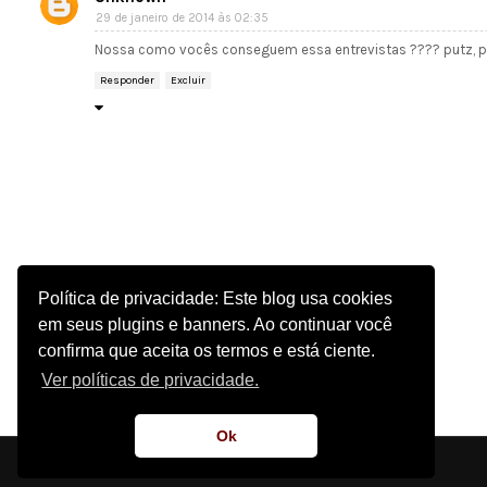
29 de janeiro de 2014 às 02:35
Nossa como vocês conseguem essa entrevistas ???? putz, p
Responder
Excluir
Política de privacidade: Este blog usa cookies
em seus plugins e banners. Ao continuar você
confirma que aceita os termos e está ciente.
Ver políticas de privacidade.
Ok
Supernatural Tentation | 2011 - 2022 - Design por
Blog