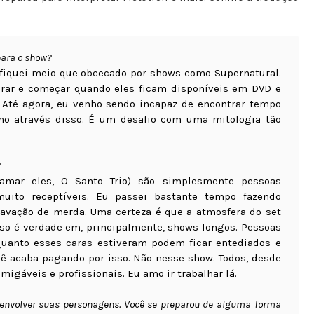
para o show?
 fiquei meio que obcecado por shows como Supernatural.
erar e começar quando eles ficam disponíveis em DVD e
s. Até agora, eu venho sendo incapaz de encontrar tempo
ho através disso. É um desafio com uma mitologia tão
?
amar eles, O Santo Trio) são simplesmente pessoas
 muito receptíveis. Eu passei bastante tempo fazendo
avação de merda. Uma certeza é que a atmosfera do set
Isso é verdade em, principalmente, shows longos. Pessoas
uanto esses caras estiveram podem ficar entediados e
ocê acaba pagando por isso. Não nesse show. Todos, desde
migáveis e profissionais. Eu amo ir trabalhar lá.
senvolver suas personagens. Você se preparou de alguma forma