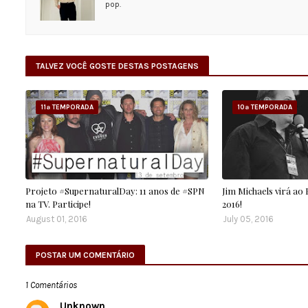
pop.
TALVEZ VOCÊ GOSTE DESTAS POSTAGENS
11ª TEMPORADA
10ª TEMPORADA
Projeto #SupernaturalDay: 11 anos de #SPN
Jim Michaels virá ao
na TV. Participe!
2016!
August 01, 2016
July 05, 2016
POSTAR UM COMENTÁRIO
1 Comentários
Unknown