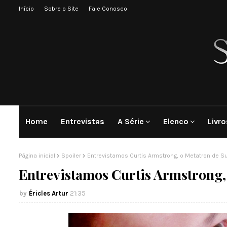
Início
Sobre o Site
Fale Conosco
Home
Entrevistas
A Série
Elenco
Livro
Página inicial
Spoiler
Entrevistamos Curtis Armstrong, o Metatron de Su
Entrevistamos Curtis Armstrong,
Éricles Artur
21:35