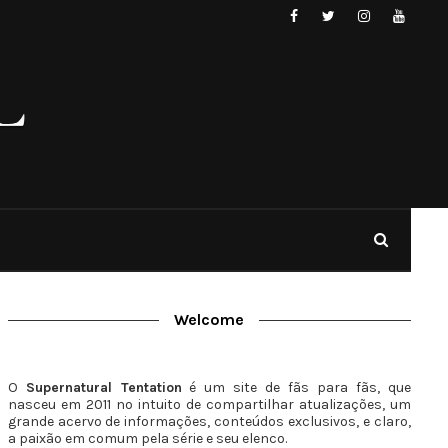
Welcome
O
Supernatural Tentation
é um site de fãs para fãs, que
nasceu em 2011 no intuito de compartilhar atualizações, um
grande acervo de informações, conteúdos exclusivos, e claro,
a paixão em comum pela série e seu elenco.