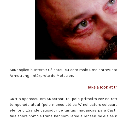
Saudações hunters!!! Cá estou eu com mais uma entrevista 
Armstrong, intérprete de Metatron.
Take a look at t
Curtis apareceu em Supernatural pela primeira vez na re
temporada atual (pelo menos até os Winchesters colocar
ele foi o grande causador de tantas mudanças para Castie
fala sobre como é trabalhar com Jared e Jensen, se ele se 