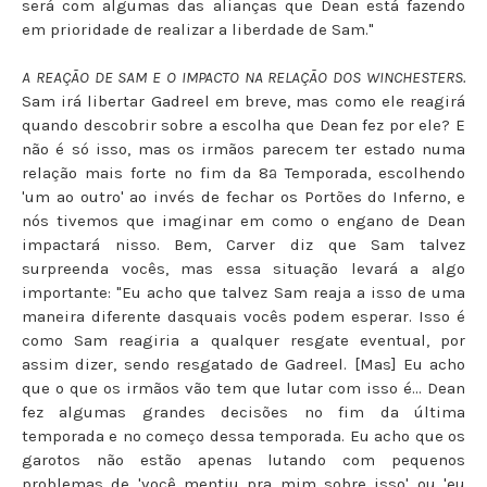
será com algumas das alianças que Dean está fazendo
em prioridade de realizar a liberdade de Sam."
A REAÇÃO DE SAM E O IMPACTO NA RELAÇÃO DOS WINCHESTERS.
Sam irá libertar Gadreel em breve, mas como ele reagirá
quando descobrir sobre a escolha que Dean fez por ele? E
não é só isso, mas os irmãos parecem ter estado numa
relação mais forte no fim da 8ª Temporada, escolhendo
'um ao outro' ao invés de fechar os Portões do Inferno, e
nós tivemos que imaginar em como o engano de Dean
impactará nisso. Bem, Carver diz que Sam talvez
surpreenda vocês, mas essa situação levará a algo
importante: "Eu acho que talvez Sam reaja a isso de uma
maneira diferente dasquais vocês podem esperar. Isso é
como Sam reagiria a qualquer resgate eventual, por
assim dizer, sendo resgatado de Gadreel. [Mas] Eu acho
que o que os irmãos vão tem que lutar com isso é... Dean
fez algumas grandes decisões no fim da última
temporada e no começo dessa temporada. Eu acho que os
garotos não estão apenas lutando com pequenos
problemas de 'você mentiu pra mim sobre isso' ou 'eu