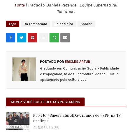
Fonte
| Tradução: Daniela Rezende - Equipe Supernatural
Tentation.
Tags
9ª Temporada
Episódio(s)
Spoiler
POSTADO POR
ÉRICLES ARTUR
Graduado em Comunicação Social - Publicidade
e Propaganda, fã de Supernatural desde 2009 e
apaixonado pela cultura pop.
TALVEZ VOCÊ GOSTE DESTAS POSTAGENS
Projeto #SupernaturalDay: 11 anos de #SPN na TV.
Participe!
August 01, 2016