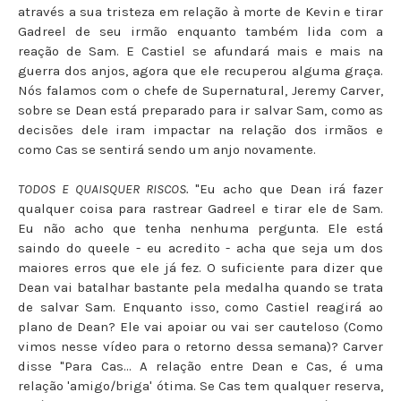
através a sua tristeza em relação à morte de Kevin e tirar
Gadreel de seu irmão enquanto também lida com a
reação de Sam. E Castiel se afundará mais e mais na
guerra dos anjos, agora que ele recuperou alguma graça.
Nós falamos com o chefe de Supernatural, Jeremy Carver,
sobre se Dean está preparado para ir salvar Sam, como as
decisões dele iram impactar na relação dos irmãos e
como Cas se sentirá sendo um anjo novamente.
TODOS E QUAISQUER RISCOS.
"Eu acho que Dean irá fazer
qualquer coisa para rastrear Gadreel e tirar ele de Sam.
Eu não acho que tenha nenhuma pergunta. Ele está
saindo do queele - eu acredito - acha que seja um dos
maiores erros que ele já fez. O suficiente para dizer que
Dean vai batalhar bastante pela medalha quando se trata
de salvar Sam. Enquanto isso, como Castiel reagirá ao
plano de Dean? Ele vai apoiar ou vai ser cauteloso (Como
vimos nesse vídeo para o retorno dessa semana)? Carver
disse "Para Cas... A relação entre Dean e Cas, é uma
relação 'amigo/briga' ótima. Se Cas tem qualquer reserva,