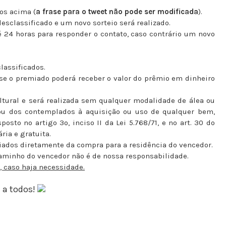
tos acima (
a frase para o tweet não pode ser modificada
).
desclassificado e um novo sorteio será realizado.
té 24 horas para responder o contato, caso contrário um novo
lassificados.
se o premiado poderá receber o valor do prêmio em dinheiro
ltural e será realizada sem qualquer modalidade de álea ou
ou dos contemplados à aquisição ou uso de qualquer bem,
posto no artigo 3º, inciso II da Lei 5.768/71, e no art. 30 do
ria e gratuita.
iados diretamente da compra para a residência do vencedor.
minho do vencedor não é de nossa responsabilidade.
 caso haja necessidade.
 a todos!