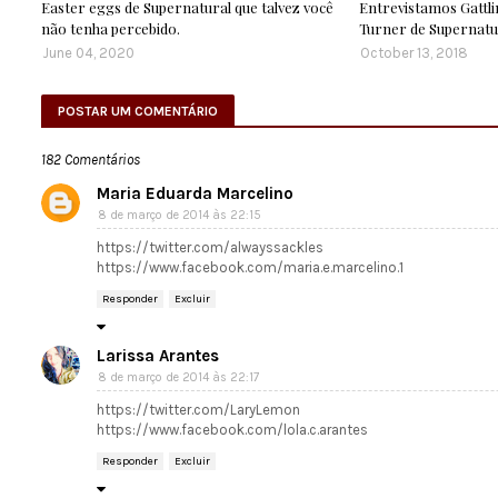
Easter eggs de Supernatural que talvez você
Entrevistamos Gattlin
não tenha percebido.
Turner de Supernatu
June 04, 2020
October 13, 2018
POSTAR UM COMENTÁRIO
182 Comentários
Maria Eduarda Marcelino
8 de março de 2014 às 22:15
https://twitter.com/alwayssackles
https://www.facebook.com/maria.e.marcelino.1
Responder
Excluir
Larissa Arantes
8 de março de 2014 às 22:17
https://twitter.com/LaryLemon
https://www.facebook.com/lola.c.arantes
Responder
Excluir