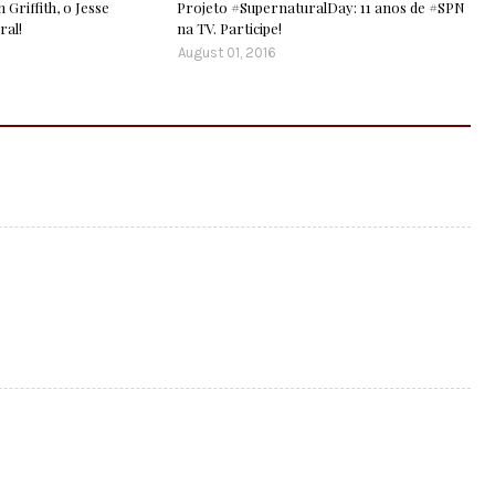
 Griffith, o Jesse
Projeto #SupernaturalDay: 11 anos de #SPN
ral!
na TV. Participe!
August 01, 2016