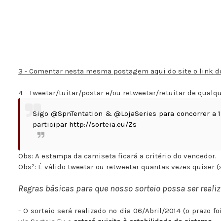
3 - Comentar nesta mesma postagem aqui do site o link do 
4 - Tweetar/tuitar/postar e/ou retweetar/retuitar de qualq
Sigo @SpnTentation & @LojaSeries para concorrer a 1
participar http://sorteia.eu/Zs
Obs: A estampa da camiseta ficará a critério do vencedor.
Obs²: É válido tweetar ou retweetar quantas vezes quiser 
Regras básicas para que nosso sorteio possa ser real
- O sorteio será realizado no dia 06/Abril/2014 (o prazo f