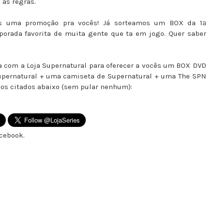
as regras.
mais uma promoção pra vocês! Já sorteamos um BOX da 1ª
porada favorita de muita gente que ta em jogo. Quer saber
a com a Loja Supernatural para oferecer a vocês um BOX DVD
Supernatural + uma camiseta de Supernatural + uma The SPN
assos citados abaixo (sem pular nenhum):
acebook.