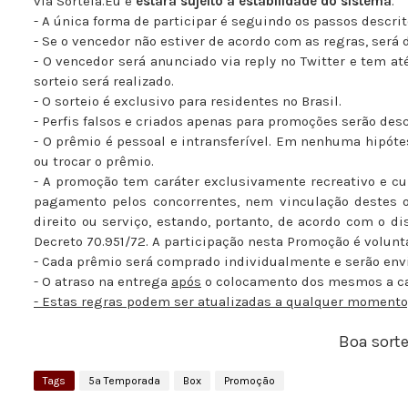
via Sorteia.Eu e
estará sujeito à estabilidade do sistema
.
- A única forma de participar é seguindo os passos descri
- Se o vencedor não estiver de acordo com as regras, será 
- O vencedor será anunciado via reply no Twitter e tem a
sorteio será realizado.
- O sorteio é exclusivo para residentes no Brasil.
- Perfis falsos e criados apenas para promoções serão desc
- O prêmio é pessoal e intransferível. Em nenhuma hipóte
ou trocar o prêmio.
- A promoção tem caráter exclusivamente recreativo e cu
pagamento pelos concorrentes, nem vinculação destes 
direito ou serviço, estando, portanto, de acordo com o dis
Decreto 70.951/72. A participação nesta Promoção é voluntá
- Cada prêmio será comprado individualmente e serão env
- O atraso na entrega
após
o colocamento dos mesmos a ca
- Estas regras podem ser atualizadas a qualquer momento,
Boa sorte
Tags
5ª Temporada
Box
Promoção