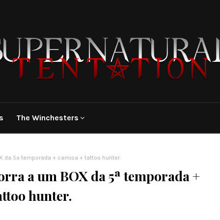
s
The Winchesters
 da 5ª temporada + camisa + tattoo hunter.
rra a um BOX da 5ª temporada +
attoo hunter.