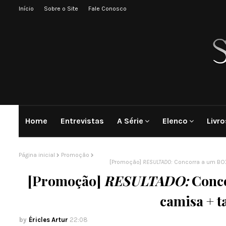
Início
Sobre o Site
Fale Conosco
Home
Entrevistas
A Série
Elenco
Livro
Página inicial
Promoção
[Promoção]
RESULTADO:
Concorra a um BOX
[Promoção]
RESULTADO:
Conco
camisa + t
Éricles Artur
22:08