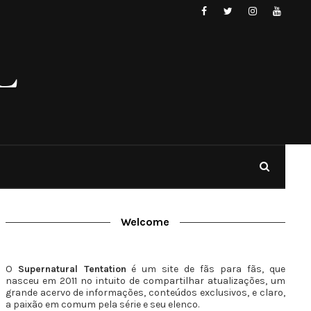
Welcome
O
Supernatural Tentation
é um site de fãs para fãs, que
nasceu em 2011 no intuito de compartilhar atualizações, um
grande acervo de informações, conteúdos exclusivos, e claro,
a paixão em comum pela série e seu elenco.