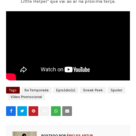
Little Helper" que vai ao ar na próxima terça.
Tags
9ª Temporada
Episódio(s)
Sneak Peek
Spoiler
Vídeo Promocional
POSTADO POR
ÉRICLES ARTUR