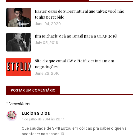
Easter eggs de Supernatural que talvez você não
tenha percebido.
June 04, 2020
Jim Michaels virá ao Brasil para a CCXP 2016!
July 05, 2016
Site diz que canal CW e Netflix estariam em
negociações!
June 22, 2016
POSTAR UM COMENTÁRIO
1 Comentários
Luciana Dias
1 de julho de 2014 às 22:17
Que saudade de SPN! Estou em cólicas pra saber o que vai
acontecer na season 10.