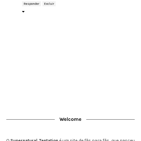
Responder
Excluir
Welcome
O
Supernatural Tentation
é um site de fãs para fãs, que nasceu