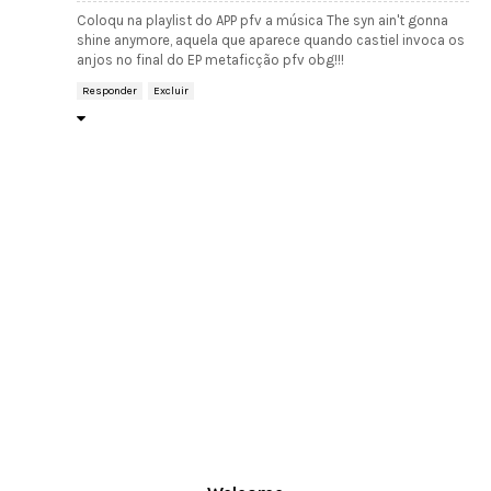
Coloqu na playlist do APP pfv a música The syn ain't gonna
shine anymore, aquela que aparece quando castiel invoca os
anjos no final do EP metaficção pfv obg!!!
Responder
Excluir