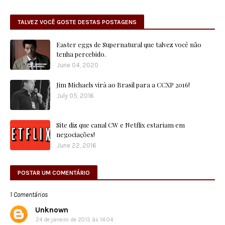
TALVEZ VOCÊ GOSTE DESTAS POSTAGENS
Easter eggs de Supernatural que talvez você não
tenha percebido.
June 04, 2020
Jim Michaels virá ao Brasil para a CCXP 2016!
July 05, 2016
Site diz que canal CW e Netflix estariam em
negociações!
June 22, 2016
POSTAR UM COMENTÁRIO
1 Comentários
Unknown
24 de janeiro de 2015 às 14:04