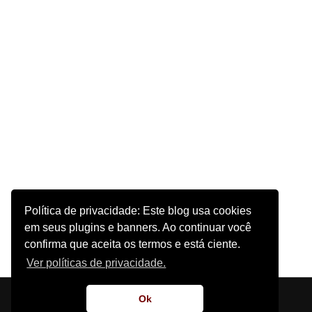
Política de privacidade: Este blog usa cookies
em seus plugins e banners. Ao continuar você
confirma que aceita os termos e está ciente.
Ver políticas de privacidade.
Início
Sobre o Site
Contato
Ok