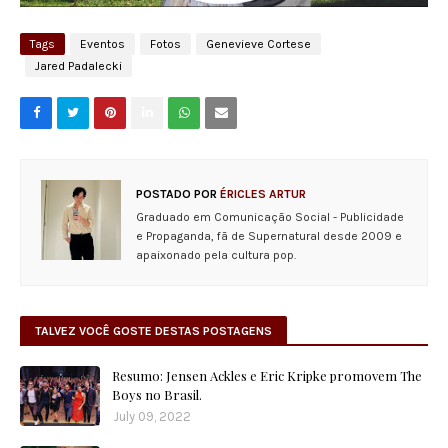
Tags
Eventos
Fotos
Genevieve Cortese
Jared Padalecki
POSTADO POR
ÉRICLES ARTUR
Graduado em Comunicação Social - Publicidade
e Propaganda, fã de Supernatural desde 2009 e
apaixonado pela cultura pop.
TALVEZ VOCÊ GOSTE DESTAS POSTAGENS
Resumo: Jensen Ackles e Eric Kripke promovem The
Boys no Brasil.
July 09, 2022