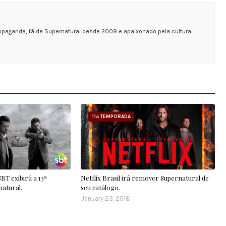
opaganda, fã de Supernatural desde 2009 e apaixonado pela cultura
11ª TEMPORADA
T exibirá a 13ª
Netflix Brasil irá remover Supernatural de
atural.
seu catálogo.
January 23, 2018