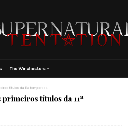
s
The Winchesters
eiros títulos da 11ª temporada.
 primeiros títulos da 11ª