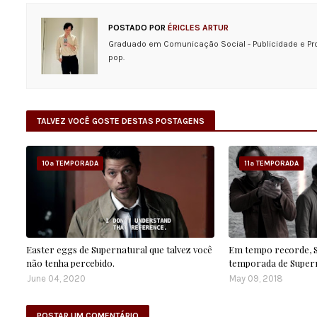
POSTADO POR
ÉRICLES ARTUR
Graduado em Comunicação Social - Publicidade e Pr
pop.
TALVEZ VOCÊ GOSTE DESTAS POSTAGENS
10ª TEMPORADA
11ª TEMPORADA
Easter eggs de Supernatural que talvez você
Em tempo recorde, SB
não tenha percebido.
temporada de Supern
June 04, 2020
May 09, 2018
POSTAR UM COMENTÁRIO