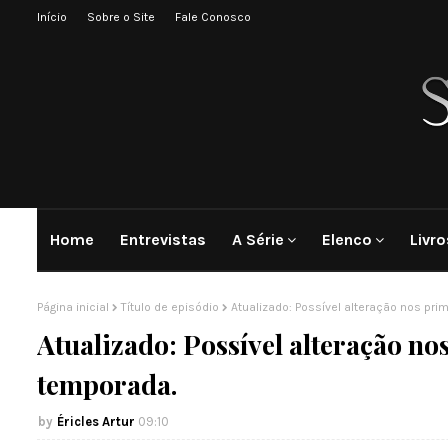
Início
Sobre o Site
Fale Conosco
Home
Entrevistas
A Série
Elenco
Livro
Página inicial
Título de episódio
Atualizado: Possível alteração nos prim
Atualizado: Possível alteração nos
temporada.
Éricles Artur
09:10