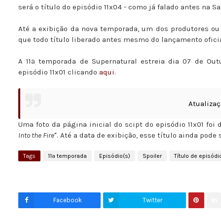
será o título do episódio 11x04 - como já falado antes na 
Até a exibição da nova temporada, um dos produtores ou 
que todo título liberado antes mesmo do lançamento oficia
A 11ª temporada de Supernatural estreia dia 07 de Out
episódio 11x01 clicando
aqui
.
Atualiza
Uma foto da página inicial do scipt do episódio 11x01 foi
Into the Fire
". Até a data de exibição, esse título ainda pode 
Tags
11ª temporada
Episódio(s)
Spoiler
Título de episódi
Facebook
Twitter