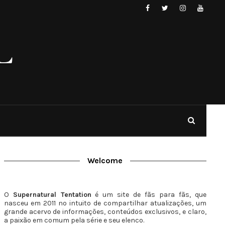
Welcome
O
Supernatural Tentation
é um site de fãs para fãs, que
nasceu em 2011 no intuito de compartilhar atualizações, um
grande acervo de informações, conteúdos exclusivos, e claro,
a paixão em comum pela série e seu elenco.