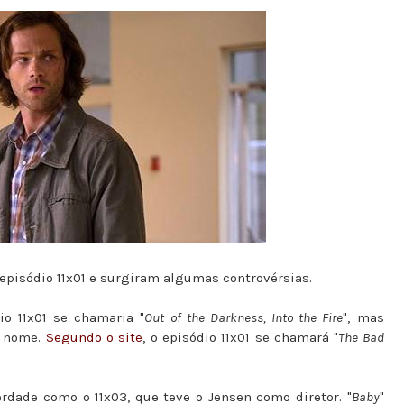
pisódio 11x01 e surgiram algumas controvérsias.
o 11x01 se chamaria "
Out of the Darkness, Into the Fire
", mas
o nome.
Segundo o site
, o episódio 11x01 se chamará "
The Bad
erdade como o 11x03, que teve o Jensen como diretor. "
Baby
"