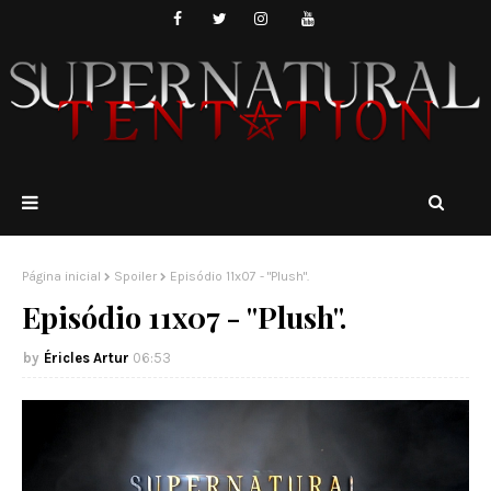
Página inicial
Spoiler
Episódio 11x07 - "Plush".
Episódio 11x07 - "Plush".
Éricles Artur
06:53