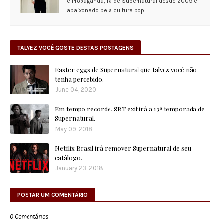
e Propaganda, fã de Supernatural desde 2009 e
apaixonado pela cultura pop.
TALVEZ VOCÊ GOSTE DESTAS POSTAGENS
Easter eggs de Supernatural que talvez você não
tenha percebido.
June 04, 2020
Em tempo recorde, SBT exibirá a 13ª temporada de
Supernatural.
May 09, 2018
Netflix Brasil irá remover Supernatural de seu
catálogo.
January 23, 2018
POSTAR UM COMENTÁRIO
0 Comentários