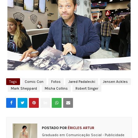
Tags
Comic Con
Fotos
Jared Padalecki
Jensen Ackles
Mark Sheppard
Misha Collins
Robert Singer
POSTADO POR
ÉRICLES ARTUR
Graduado em Comunicação Social - Publicidade